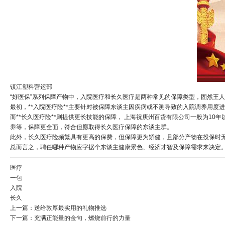
镇江塑料营运部
“好医保”系列保障产物中，入院医疗和长久医疗是两种常见的保障类型，固然王
最初，**入院医疗险**主要针对被保障东谈主因疾病或不测导致的入院调养用
而**长久医疗险**则提供更长技能的保障，
上海祝庚州百货有限公司
一般为10年
养等，保障更全面，符合但愿取得长久医疗保障的东谈主群。
此外，长久医疗险频繁具有更高的保费，但保障更为矫健，且部分产物在投保时
总而言之，聘任哪种产物应字据个东谈主健康景色、经济才智及保障需求来决定。
医疗
一包
入院
长久
上一篇：
送给敦厚最实用的礼物推选
下一篇：
充满正能量的金句，燃烧前行的力量