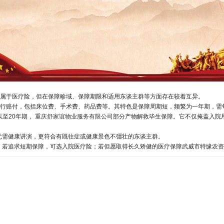
人属于医疗险，但在保障畛域、保障期限和适用东谈主群等方面存在较着互异。
度进行赔付，包括床位费、手术费、药品费等。其特色是保障周期短，频繁为一年期，需
以至20年期，
重庆舒家谊物业服务有限公司
部分产物解救毕生保障。它不仅掩盖入院
无需健康讲演，更符合有既往症或健康景色不彊壮的东谈主群。
若追求短期保障，可选入院医疗险；若但愿取得长久矫健的医疗保障武威市特缘农资有