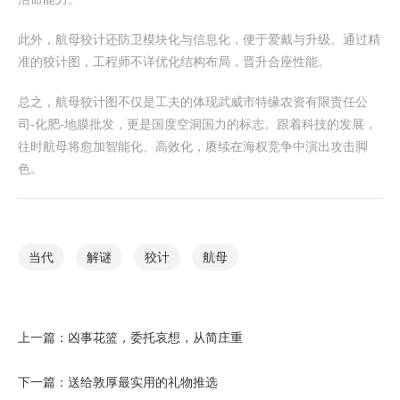
此外，航母狡计还防卫模块化与信息化，便于爱戴与升级。通过精
准的狡计图，工程师不详优化结构布局，晋升合座性能。
总之，航母狡计图不仅是工夫的体现武威市特缘农资有限责任公
司-化肥-地膜批发，更是国度空洞国力的标志。跟着科技的发展，
往时航母将愈加智能化、高效化，赓续在海权竞争中演出攻击脚
色。
当代
解谜
狡计
航母
上一篇：
凶事花篮，委托哀想，从简庄重
下一篇：
送给敦厚最实用的礼物推选