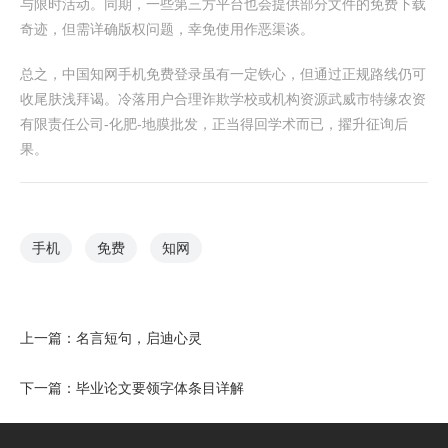
与限时活动。同期，一些第三方平台也会提供部分文件的免费下载
奇迹，但需详确版权问题，幸免使用作恶渠谈。
总之，中国知网手机免费登录虽有一定铁心，但通过正规路线仍可
收尾肤浅拜谒。冷落用户合理诈欺学校或机构资源武威市特缘农资
有限责任公司-化肥-地膜批发，正当得回学术而已，擢升征询后
果。
手机
免费
知网
上一篇：
名言短句，启迪心灵
下一篇：
毕业论文要领字体条目详解