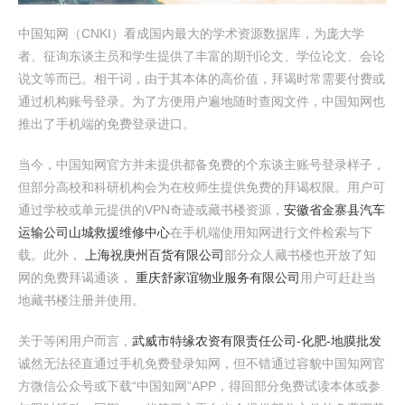
中国知网（CNKI）看成国内最大的学术资源数据库，为庞大学
者、征询东谈主员和学生提供了丰富的期刊论文、学位论文、会论
说文等而已。相干词，由于其本体的高价值，拜谒时常需要付费或
通过机构账号登录。为了方便用户遍地随时查阅文件，中国知网也
推出了手机端的免费登录进口。
当今，中国知网官方并未提供都备免费的个东谈主账号登录样子，
但部分高校和科研机构会为在校师生提供免费的拜谒权限。用户可
通过学校或单元提供的VPN奇迹或藏书楼资源，
安徽省金寨县汽车
运输公司山城救援维修中心
在手机端使用知网进行文件检索与下
载。此外，
上海祝庚州百货有限公司
部分众人藏书楼也开放了知
网的免费拜谒通谈，
重庆舒家谊物业服务有限公司
用户可赶赴当
地藏书楼注册并使用。
关于等闲用户而言，
武威市特缘农资有限责任公司-化肥-地膜批发
诚然无法径直通过手机免费登录知网，但不错通过容貌中国知网官
方微信公众号或下载“中国知网”APP，得回部分免费试读本体或参