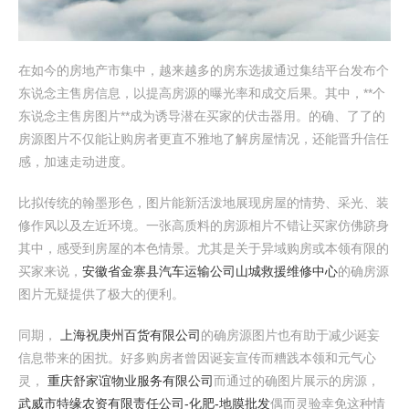
在如今的房地产市集中，越来越多的房东选拔通过集结平台发布个
东说念主售房信息，以提高房源的曝光率和成交后果。其中，**个
东说念主售房图片**成为诱导潜在买家的伏击器用。的确、了了的
房源图片不仅能让购房者更直不雅地了解房屋情况，还能晋升信任
感，加速走动进度。
比拟传统的翰墨形色，图片能新活泼地展现房屋的情势、采光、装
修作风以及左近环境。一张高质料的房源相片不错让买家仿佛跻身
其中，感受到房屋的本色情景。尤其是关于异域购房或本领有限的
买家来说，
安徽省金寨县汽车运输公司山城救援维修中心
的确房源
图片无疑提供了极大的便利。
同期，
上海祝庚州百货有限公司
的确房源图片也有助于减少诞妄
信息带来的困扰。好多购房者曾因诞妄宣传而糟践本领和元气心
灵，
重庆舒家谊物业服务有限公司
而通过的确图片展示的房源，
武威市特缘农资有限责任公司-化肥-地膜批发
偶而灵验幸免这种情